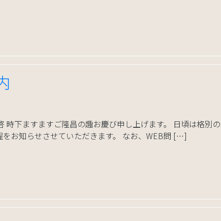
内
啓 時下ますますご隆昌の趣お慶び申し上げます。 日頃は格別
をお知らせさせていただきます。 なお、WEB問 […]