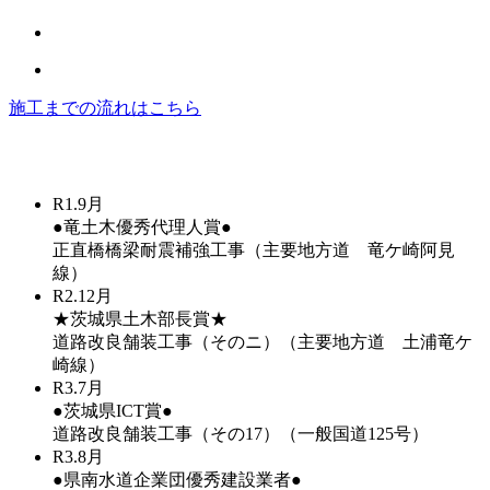
施工までの流れはこちら
R1.9月
●竜土木優秀代理人賞●
正直橋橋梁耐震補強工事（主要地方道 竜ケ崎阿見
線）
R2.12月
★茨城県土木部長賞★
道路改良舗装工事（そのニ）（主要地方道 土浦竜ケ
崎線）
R3.7月
●茨城県ICT賞●
道路改良舗装工事（その17）（一般国道125号）
R3.8月
●県南水道企業団優秀建設業者●