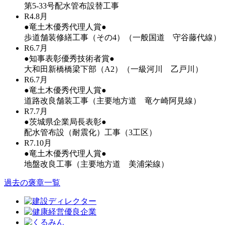
第5-33号配水管布設替工事
R4.8月
●竜土木優秀代理人賞●
歩道舗装修繕工事（その4）（一般国道 守谷藤代線）
R6.7月
●知事表彰優秀技術者賞●
大和田新橋橋梁下部（A2）（一級河川 乙戸川）
R6.7月
●竜土木優秀代理人賞●
道路改良舗装工事（主要地方道 竜ケ崎阿見線）
R7.7月
●茨城県企業局長表彰●
配水管布設（耐震化）工事（3工区）
R7.10月
●竜土木優秀代理人賞●
地盤改良工事（主要地方道 美浦栄線）
過去の褒章一覧