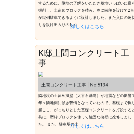
するために、隣地の了解をいただき敷地いっぱいに庭
掘削し、土留めブロックを積み、奥に階段を設けて2台
が縦列駐車できるように設計しました。また入口の角
りを設け出入りのしや
詳しくはこちら
K邸土間コンクリート工
事
土間コンクリート工事 | No:5134
隣地境の土留め擁壁（大谷石基礎）が地震などの影響
年々隣地側に傾き苦情となっていたので、基礎まで掘
起こし、がっちりとした基礎コンクリートを打設する
共に、型枠ブロックを使って強固な擁壁に改修しまし
た。 また、駐車場の土
詳しくはこちら