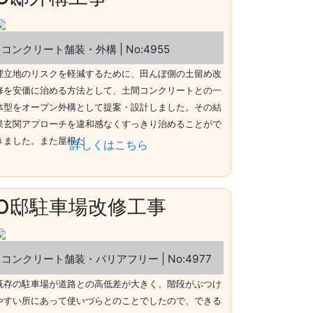
コンクリート舗装・外構 | No:4955
埋立地のリスクを軽減するために、田んぼ側の土留め改
修を安価に治める方法として、土間コンクリートとの一
体型をオープン外構として提案・設計しました。その結
果玄関アプローチを違和感なくすっきり治めることがで
きました。また屋根だ
詳しくはこちら
O邸駐車場改修工事
コンクリート舗装・バリアフリー | No:4977
既存の駐車場が道路との高低差が大きく、階段がぶつけ
やすい所にあって使いづらとのことでしたので、できる