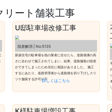
クリート舗装工事
ム
U邸駐車場改修工事
さくら台1-18-4
段差解消 | No:5135
犬
新築住宅の駐車場を他の業者に任せたら、道路側溝の高
ま
さに合わせて施工されてしまい、結果、道路舗装の段差
ができてしまったため当社に相談がありました。 施工
するにあたり、道路管理者から道路側を切り下げしスリ
ツケ舗装する許可が下
詳しくはこちら
K様駐車場増設工事