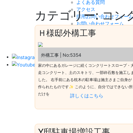
よくある質問
アクセス
カテゴリー:
コン
採用お問い合わせフォー
お問い合わせフォーム
桂建設株式会社
Ｈ様邸外構工事
〒300-1217 茨城県牛久市
TEL:029-873-1181
|
MAP
外構工事 | No:5354
家の中にあるガレージに続くコンクリートスロープ・
走コンクリート、土のスキトリ、一部砕石敷を施工し
した。 右手前にある枕木の駐車場は施主さまご自身が
作られたものです✨ このように、自分ではできない所
だけを
詳しくはこちら
Y邸駐車場増設工事