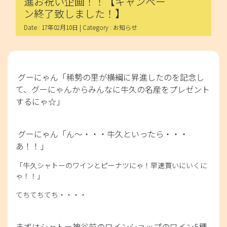
進お祝い企画！！【キャンペー
ン終了致しました！】
Date : 17年02月10日 | Category : お知らせ
グーにゃん「稀勢の里が横綱に昇進したのを記念し
て、グーにゃんからみんなに牛久の名産をプレゼント
するにゃ☆」
グーにゃん「ん～・・・牛久といったら・・・
あ！！」
「牛久シャトーのワインとピーナツにゃ！早速買いにいくに
ゃ！！」
てちてちてち・・・・
まずはシャトー神谷前のワインショップのワイン5種