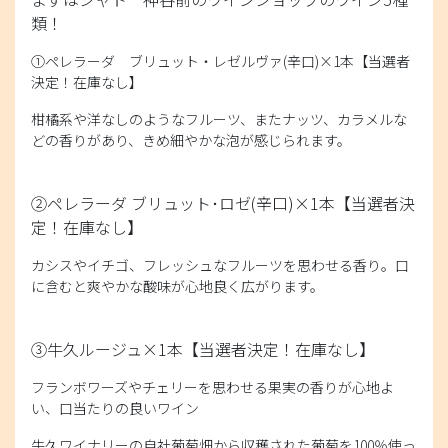
類！
①ペレラーダ ブリュット・レゼルヴァ(辛口)×1本
【当選者
決定！在庫なし】
柑橘系や洋なしのようなフルーツ、またナッツ、カラメルな
どの香りがあり、きめ細やかな泡が感じられます。
②ペレラーダ ブリュット･ロゼ(辛口)×1本
【当選者決
定！在庫なし】
カシスやイチゴ、フレッシュなフルーツを思わせる香り。口
に含むと爽やかな酸味が心地良く広がります。
③牛久ルージュ×1本
【当選者決定！在庫なし】
フランボワーズやチェリーを思わせる果実の香りが心地よ
い、口当たりの良いワイン
牛久ワイナリーの自社葡萄畑から収穫された葡萄を100％使っ