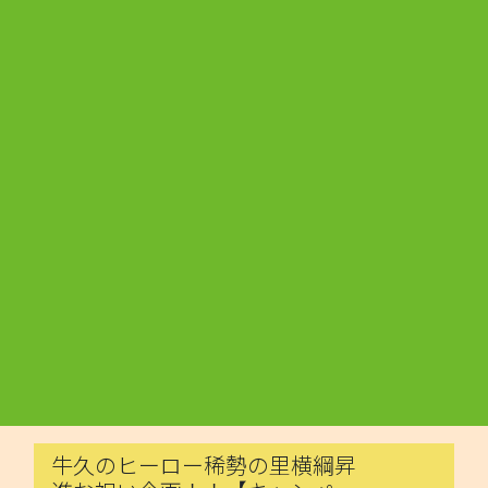
牛久のヒーロー稀勢の里横綱昇