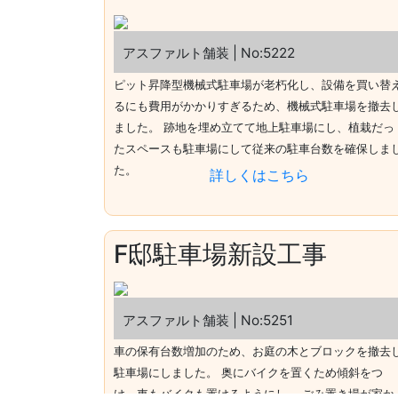
アスファルト舗装 | No:5222
ピット昇降型機械式駐車場が老朽化し、設備を買い替
るにも費用がかかりすぎるため、機械式駐車場を撤去
ました。 跡地を埋め立てて地上駐車場にし、植栽だっ
たスペースも駐車場にして従来の駐車台数を確保しま
た。
詳しくはこちら
F邸駐車場新設工事
アスファルト舗装 | No:5251
車の保有台数増加のため、お庭の木とブロックを撤去
駐車場にしました。 奥にバイクを置くため傾斜をつ
け、車もバイクも置けるようにし、 ごみ置き場が家か