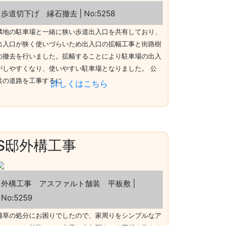
歩道切下げ 縁石撤去 | No:5258
隣地の駐車場と一緒に狭い歩道出入口を共有しており、
出入口が狭く使いづらいため出入口の拡幅工事と街路樹
の撤去を行いました。拡幅することにより駐車場の出入
がしやすくなり、使いやすい駐車場となりました。 公
共の道路を工事するに
詳しくはこちら
S邸外構工事
外構工事 アスファルト舗装 平板敷 |
No:5259
雑草の処分にお困りでしたので、家周りをシンプルなア
スファルト舗装にし、中庭は水勾配をとり平板を敷きま