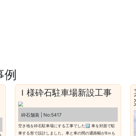
ム
さくら台1-18-4
事例
Ｉ様砕石駐車場新設工事
砕石舗装 | No:5417
空き地を砕石駐車場にする工事でした🅿 車を対面で駐
車する形で設計しました。車と車の間の通路幅が8ｍも
排